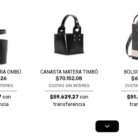
ERA OMBÚ
CANASTA MATERA TIMBÓ
BOLS
,26
$70.152,08
$6
NTERES
CUOTAS SIN INTERES
CUOTA
7
con
$59.629,27
con
$51.
ncia
transferencia
tra