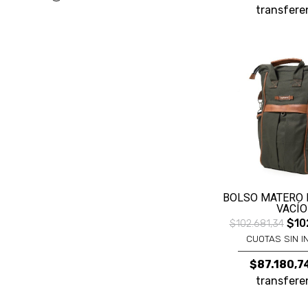
transfere
BOLSO MATERO
VACÍO
$10
$102.681,34
CUOTAS SIN I
$87.180,7
transfere