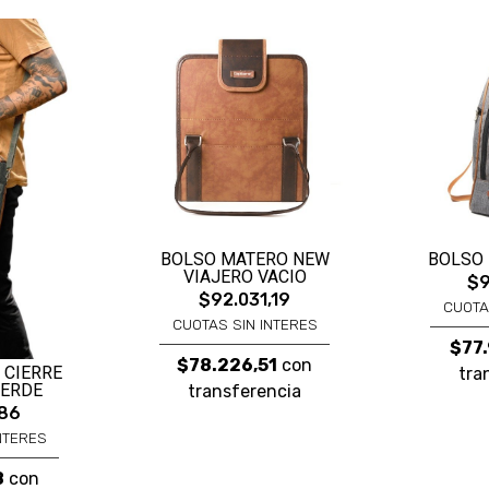
BOLSO MATERO NEW
BOLSO
VIAJERO VACIO
$9
$92.031,19
CUOTA
CUOTAS SIN INTERES
$77.
$78.226,51
con
 CIERRE
tra
VERDE
transferencia
,86
NTERES
8
con