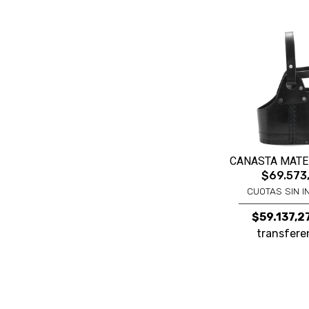
CANASTA MAT
$69.573
CUOTAS SIN I
$59.137,2
transfere