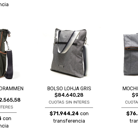
ncia
 DRAMMEN
BOLSO LOHJA GRIS
MOCHI
$84.640,28
$9
2.565,58
CUOTAS SIN INTERES
CUOTA
NTERES
$71.944,24
con
$76.
4
con
transferencia
tra
ncia