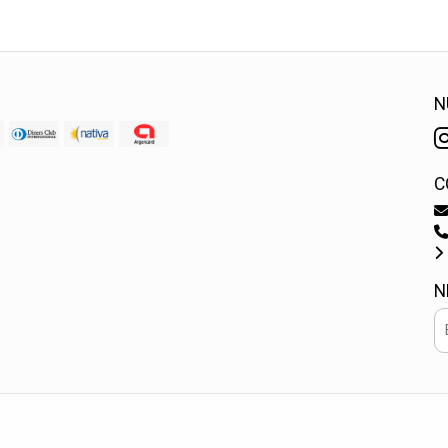
N
C
N