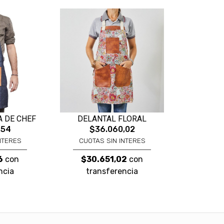
 DE CHEF
DELANTAL FLORAL
,54
$36.060,02
NTERES
CUOTAS SIN INTERES
6
con
$30.651,02
con
ncia
transferencia