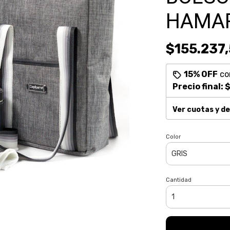
HAMAR
$155.237,
15% OFF
co
Precio final:
$
Ver cuotas y d
Color
Cantidad