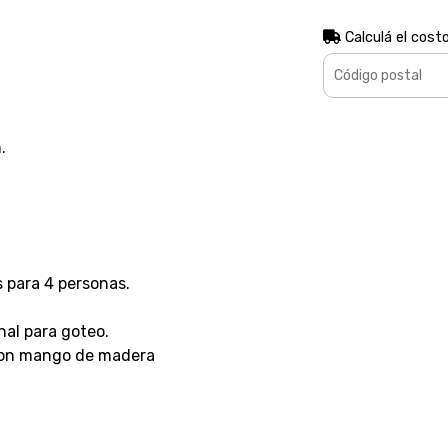
Calculá el cost
.
 para 4 personas.
al para goteo.
 con mango de madera