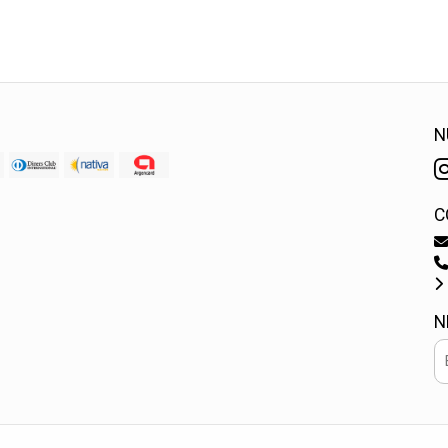
N
C
N