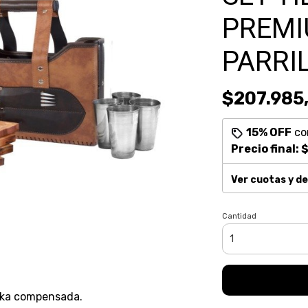
PREMI
PARRI
$207.985
15% OFF
co
Precio final:
$
Ver cuotas y d
Cantidad
uka compensada.